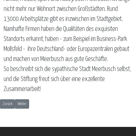
nicht mehr nur Wohnort zwischen Großstädten. Rund
13000 Arbeitsplätze gibt es inzwischen im Stadtgebiet.
Namhafte Firmen haben die Qualitäten des exquisiten
Standorts erkannt, haben - zum Beispiel im Business-Park
Mollsfeld - ihre Deutschland- oder Europazentralen gebaut
und machen von Meerbusch aus gute Geschäfte.
So beschreibt sich die sypathische Stadt Meerbusch selbst,
und die Stiftung freut sich über eine exzellente
Zusammenarbeit!
Vorheriger Beitrag: Augustinum gGmbH
Nächster Beitrag: St. Elisabeth-Hospital Meerbusch
Zurück
Weiter