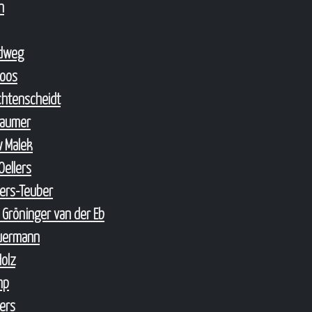
n
ndweg
Loos
ichtenscheidt
Laumer
w Malek
Oellers
lers-Teuber
 Gröninger van der Eb
euermann
Holz
mp
lers