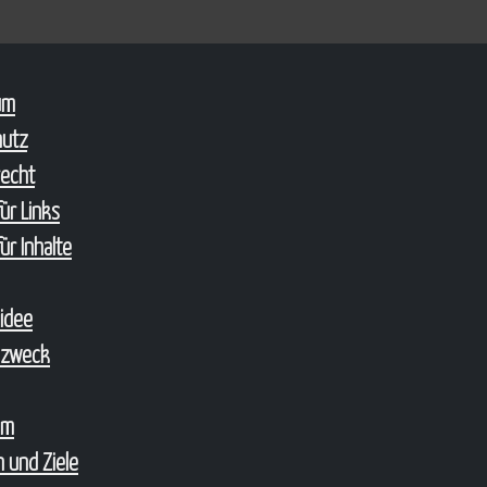
um
hutz
echt
ür Links
ür Inhalte
sidee
szweck
um
 und Ziele