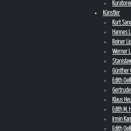
Kuratore
Künstler
Kurt Sa
Hannes 
Reiner L
Werner 
Stanisla
Günther 
Edith Oel
Gertrude
Klaus H
Edith M. 
Irmin Ka
Edith Oel