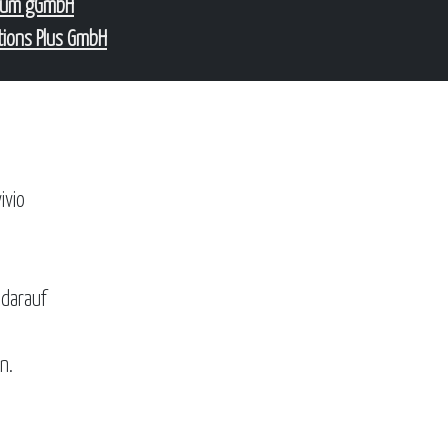
num gGmbH
tions Plus GmbH
ivio
 darauf
n.