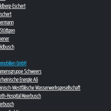
oldberg-Eschert
Eschert
uermann
Stüttgen
roener
Feldbusch
Immobilien GmbH
hmensgruppe Schweers
 rheinische Energie AG
nisch-Westfälische Wasserwerksgesellschaft
abeth-Hospital Meerbusch
erbusch