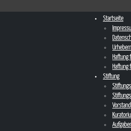
Startseite
Impress
Datensc
Urheberr
Haftung f
Haftung f
Stiftung
Stiftung
Stiftung
Vorstand
Kuratori
Aufgaben