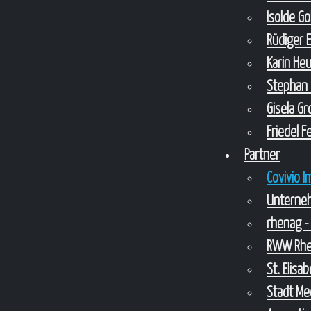
Isolde G
Rüdiger 
Karin He
Stephan 
Gisela G
Friedel 
Partner
Covivio 
Unterne
rhenag -
RWW Rhei
St. Elis
Stadt Me