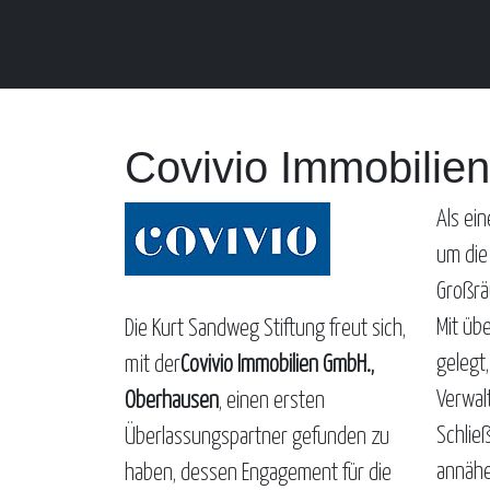
Covivio Immobili
Als ei
um die
Großrä
Mit üb
Die Kurt Sandweg Stiftung freut sich,
gelegt
mit der
Covivio Immobilien GmbH.,
Verwal
Oberhausen
, einen ersten
Schlie
Überlassungspartner gefunden zu
annähe
haben, dessen Engagement für die