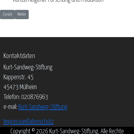
konzerneigener Forschung und Produktion
Vorheriger Beitrag: rhenag - rheinische Energie AG
Nächster Beitrag: Covivio Immobilien GmbH
Zurück
Weiter
Kontaktdaten
Kurt-Sandweg-Stiftung
Kappenstr. 45
45473 Mülheim
Telefon: 020876963
e-mail:
Kurt-Sandweg-Stiftung
Impressum
Datenschutz
Copyright © 2026 Kurt-Sandweg-Stiftung. Alle Rechte