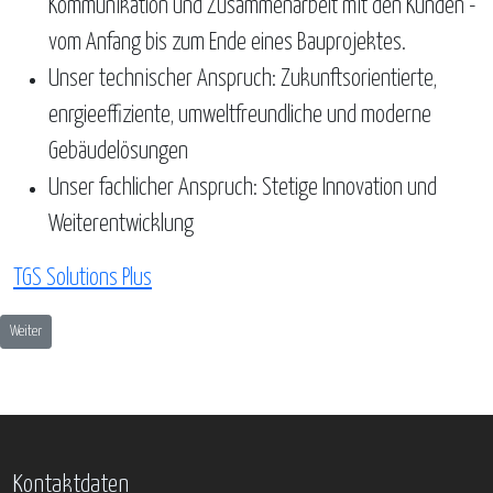
Kommunikation und Zusammenarbeit mit den Kunden -
vom Anfang bis zum Ende eines Bauprojektes.
Unser technischer Anspruch: Zukunftsorientierte,
enrgieeffiziente, umweltfreundliche und moderne
Gebäudelösungen
Unser fachlicher Anspruch: Stetige Innovation und
Weiterentwicklung
TGS Solutions Plus
Nächster Beitrag: Augustinum gGmbH
Weiter
Kontaktdaten