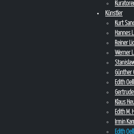
Kuratore
Künstler
Kurt Sa
Hannes 
Reiner L
Werner 
Stanisla
Günther 
Edith Oel
Gertrude
Klaus H
Edith M. 
Irmin Ka
Edith Oel