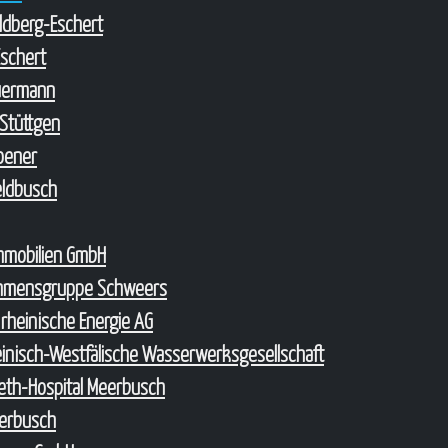
oldberg-Eschert
Eschert
uermann
Stüttgen
roener
Feldbusch
Immobilien GmbH
hmensgruppe Schweers
 rheinische Energie AG
nisch-Westfälische Wasserwerksgesellschaft
abeth-Hospital Meerbusch
erbusch