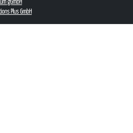
num gGmbH
tions Plus GmbH