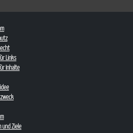
um
hutz
echt
ür Links
ür Inhalte
sidee
szweck
um
 und Ziele