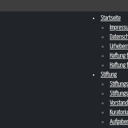
Startseite
Impress
Datensc
Urheberr
Haftung f
Haftung f
Stiftung
Stiftung
Stiftung
Vorstand
Kuratori
Aufgaben