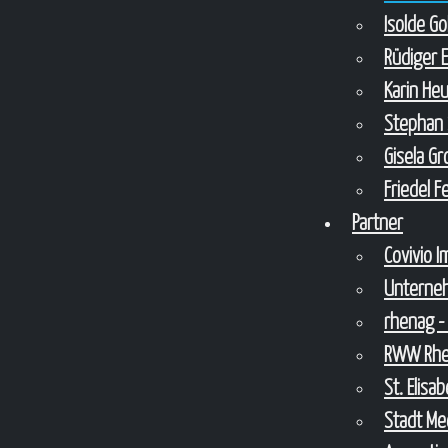
Isolde G
Rüdiger 
Karin He
Stephan 
Gisela G
Friedel 
Partner
Covivio 
Unterne
rhenag -
RWW Rhei
St. Elis
Stadt Me