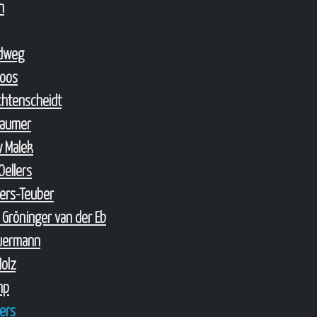
n
ndweg
Loos
ichtenscheidt
Laumer
w Malek
Oellers
lers-Teuber
 Gröninger van der Eb
euermann
Holz
mp
lers