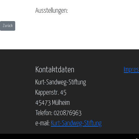
Ausstellungen:
Vorheriger Beitrag: Karin Heuermann - Das künstlerische Werk
Zurück
Kontaktdaten
Impre
Kurt-Sandweg-Stiftung
Kappenstr. 45
45473 Mülheim
Telefon: 020876963
e-mail:
Kurt-Sandweg-Stiftung