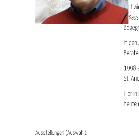
und wi
in Kass
Begegn
In den
Berate
1998 a
St. And
Hier i
heute 
Ausstellungen (Auswahl):