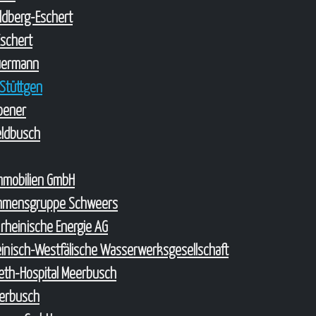
oldberg-Eschert
Eschert
uermann
Stüttgen
roener
Feldbusch
Immobilien GmbH
hmensgruppe Schweers
 rheinische Energie AG
nisch-Westfälische Wasserwerksgesellschaft
abeth-Hospital Meerbusch
erbusch