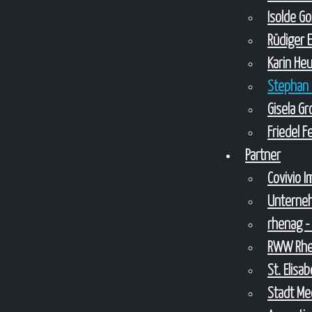
Isolde G
Rüdiger 
Karin He
Stephan 
Gisela G
Friedel 
Partner
Covivio 
Unterne
rhenag -
RWW Rhei
St. Elis
Stadt Me