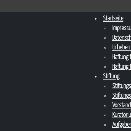
Startseite
Impress
Datensc
Urheberr
Haftung f
Haftung f
Stiftung
Stiftung
Stiftung
Vorstand
Kuratori
Aufgaben