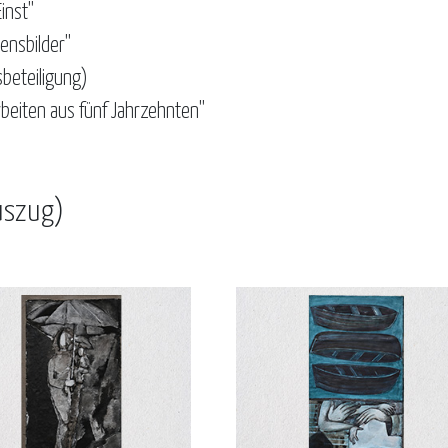
inst"
ensbilder"
sbeteiligung)
rbeiten aus fünf Jahrzehnten"
uszug)