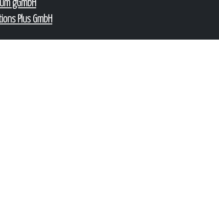
num gGmbH
tions Plus GmbH