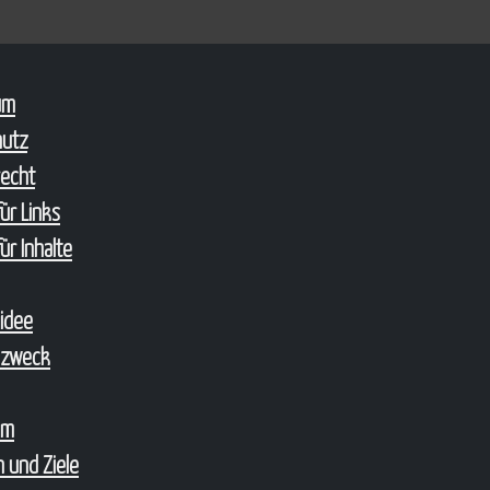
um
hutz
echt
ür Links
ür Inhalte
sidee
szweck
um
 und Ziele