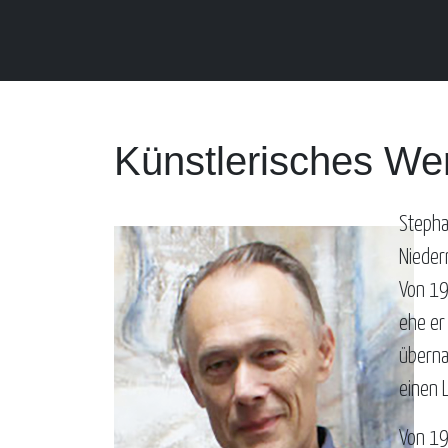
Künstlerisches Wer
Stepha
Nieder
Von 19
ehe er
überna
einen L
Von 19