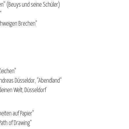
n" (Beuys und seine Schüler)
"
Schweigen Brechen"
Zeichen"
ndreas Düsseldor, "Abendland"
leinen Welt, Düsseldorf
iten auf Papier"
Path of Drawing"