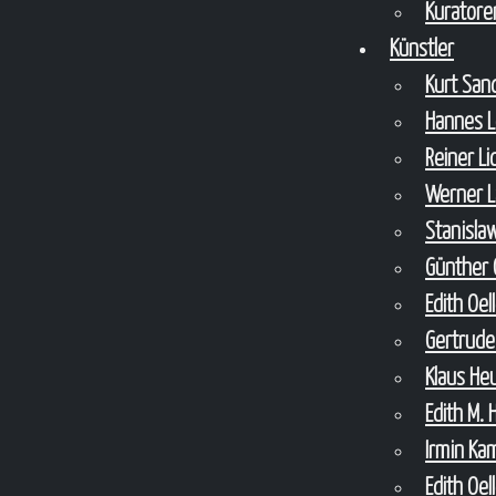
Kuratore
Künstler
Kurt Sa
Hannes 
Reiner L
Werner 
Stanisla
Günther 
Edith Oel
Gertrude
Klaus H
Edith M. 
Irmin Ka
Edith Oel