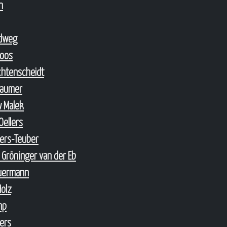
n
ndweg
Loos
ichtenscheidt
Laumer
w Malek
Oellers
lers-Teuber
 Gröninger van der Eb
euermann
Holz
mp
lers